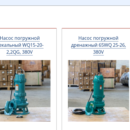
Насос погружной
Насос погружной
екальный WQ15-20-
дренажный 65WQ 25-26,
2,2QG, 380V
380V