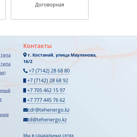
Договорная
Контакты
 типа
г. Костанай, улица Мауленова,
16/2
 типа
+7 (7142) 28 68 80
ая)
+7 (7142) 28 68 92
+7 705 462 15 97
онный
е
+7 777 445 76 62
cdr@tehenergo.kz
ание
td@tehenergo.kz
Мы в социальных сетях