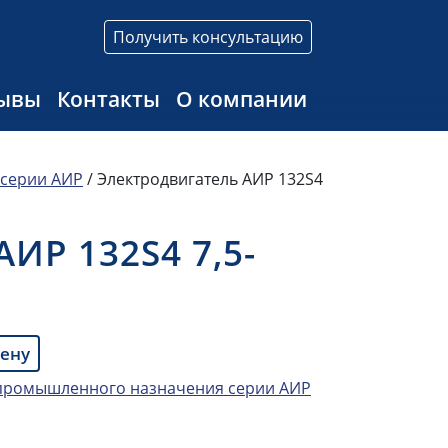
Получить консультацию
ывы
Контакты
О компании
 серии АИР
/ Электродвигатель АИР 132S4
ИР 132S4 7,5-
цену
епромышленного назначения серии АИР