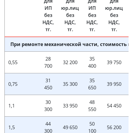
для
для
для
для
ИП
юр.лиц
ИП
юр.лиц
без
без
без
без
НДС,
НДС,
НДС,
НДС,
тг.
тг.
тг.
тг.
При ремонте механической части, стоимость в
28
35
0,55
32 200
39 750
700
400
31
35
0,75
35 300
39 950
450
650
30
48
1,1
33 950
54 450
300
550
44
50
1,5
49 650
56 200
300
100