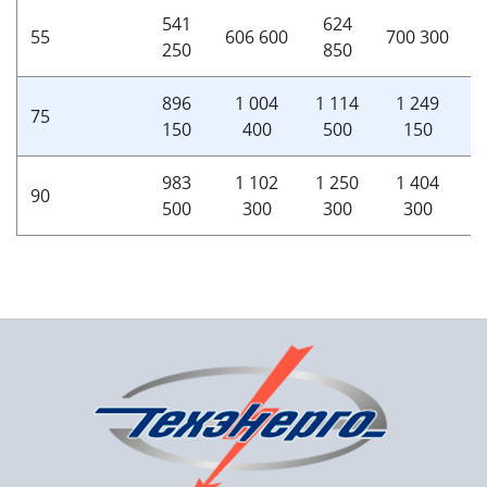
541
624
55
606 600
700 300
250
850
896
1 004
1 114
1 249
1
75
150
400
500
150
983
1 102
1 250
1 404
90
500
300
300
300