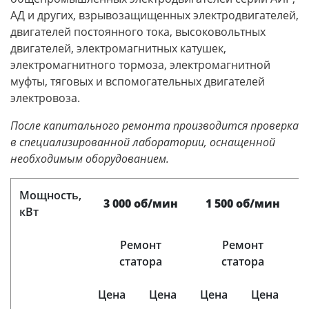
АД и других, взрывозащищенных электродвигателей,
двигателей постоянного тока, высоковольтных
двигателей, электромагнитных катушек,
электромагнитного тормоза, электромагнитной
муфты, тяговых и вспомогательных двигателей
электровоза.
После капитального ремонта производится проверка
в специализированной лаборатории, оснащенной
необходимым оборудованием.
Мощность,
3 000 об/мин
1 500 об/мин
кВт
Ремонт
Ремонт
статора
статора
Цена
Цена
Цена
Цена
Ц