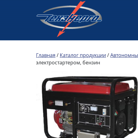
Главная
/
Каталог продукции
/
Автономны
электростартером, бензин