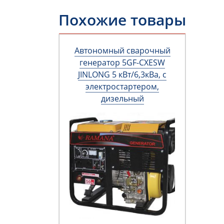
Похожие товары
Автономный сварочный
генератор 5GF-CXESW
JINLONG 5 кВт/6,3кВа, с
электростартером,
дизельный