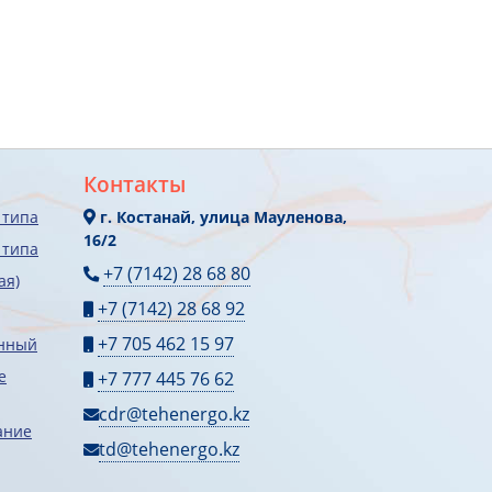
Контакты
 типа
г. Костанай, улица Мауленова,
16/2
 типа
+7 (7142) 28 68 80
ая)
+7 (7142) 28 68 92
+7 705 462 15 97
онный
е
+7 777 445 76 62
cdr@tehenergo.kz
ание
td@tehenergo.kz