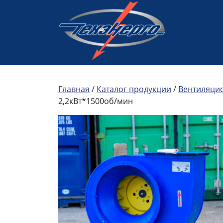
Главная
/
Каталог продукции
/
Вентиляци
2,2кВт*1500об/мин