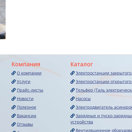
Компания
Каталог
О компании
Электростанции закрытого
Услуги
Электростанции открытого
Прайс-листы
Тельфер (Таль электрическ
Новости
Насосы
Полезное
Электродвигатель асинхр
Вакансии
Зарядные и пуско-зарядны
устройства
Отзывы
Вентиляционное оборудов