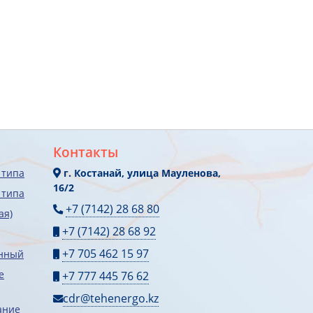
Контакты
 типа
г. Костанай, улица Мауленова,
16/2
 типа
+7 (7142) 28 68 80
ая)
+7 (7142) 28 68 92
+7 705 462 15 97
онный
е
+7 777 445 76 62
cdr@tehenergo.kz
ание