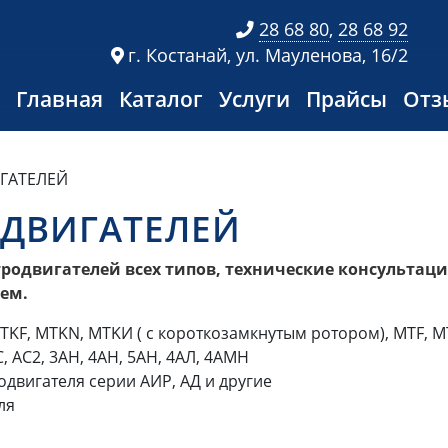
28 68 80
,
28 68 92
г. Костанай, ул. Мауленова, 16/2
Главная
Каталог
Услуги
Прайсы
Отз
ГАТЕЛЕЙ
ОДВИГАТЕЛЕЙ
родвигателей всех типов, технические консультац
ем.
KF, MTKN, MTKИ ( с короткозамкнутым ротором), MTF, M
 АС2, 3АН, 4АН, 5АН, 4АЛ, 4АМН
вигателя серии АИР, АД и другие
ля